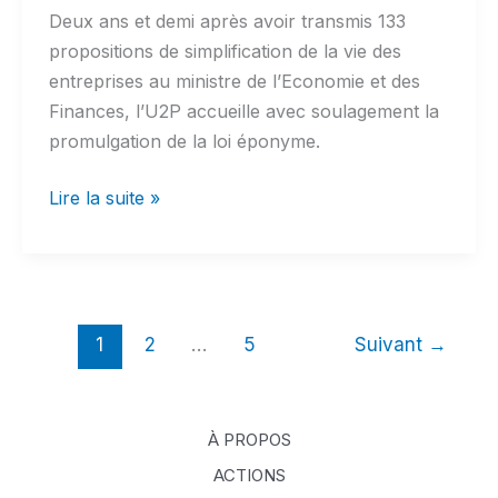
Deux ans et demi après avoir transmis 133
propositions de simplification de la vie des
entreprises au ministre de l’Economie et des
Finances, l’U2P accueille avec soulagement la
promulgation de la loi éponyme.
LOI
Lire la suite »
DE
SIMPLIFICATION
DE
LA
1
2
…
5
Suivant
→
VIE
ECONOMIQUE
À PROPOS
ACTIONS