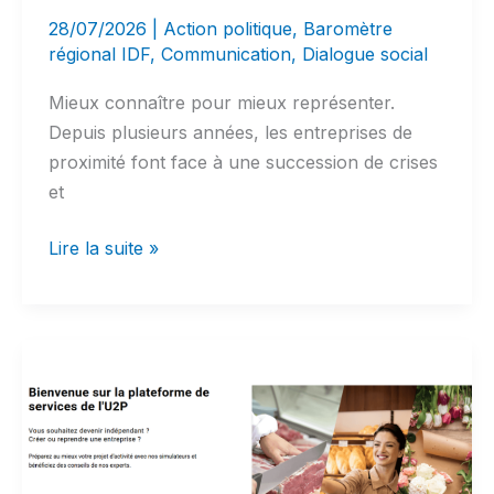
28/07/2026
|
Action politique
,
Baromètre
régional IDF
,
Communication
,
Dialogue social
Mieux connaître pour mieux représenter.
Depuis plusieurs années, les entreprises de
proximité font face à une succession de crises
et
Atlas
Lire la suite »
Web
:
l’observatoire
des
emplois
de
proximité
en