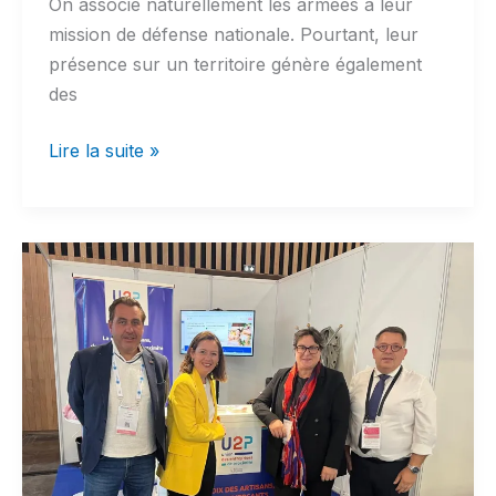
On associe naturellement les armées à leur
mission de défense nationale. Pourtant, leur
présence sur un territoire génère également
des
Quand
Lire la suite »
le
monde
des
armées
soutient
concrètement
l’économie
locale
de
l’Essonne