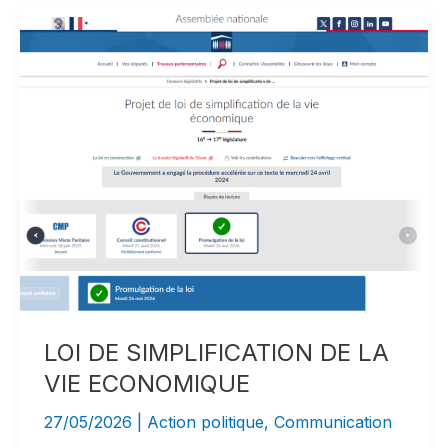
l’AMIF,
l’U2P
Île-
de-
France
porte
la
voix
des
entreprises
de
proximité
auprès
LOI DE SIMPLIFICATION DE LA
des
élus
VIE ECONOMIQUE
locaux
27/05/2026
|
Action politique
,
Communication