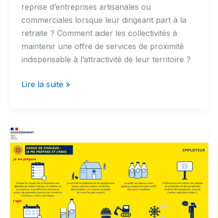
reprise d’entreprises artisanales ou
commerciales lorsque leur dirigeant part à la
retraite ? Comment aider les collectivités à
maintenir une offre de services de proximité
indispensable à l’attractivité de leur territoire ?
Revitaliser
Lire la suite »
les
territoires
grâce
à
l’entrepreneuriat
de
proximité
:
découvrez
la