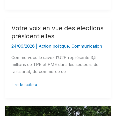
et
fortes
chaleurs
:
Votre voix en vue des élections
Artisans,
présidentielles
commerçants,
professionnels
24/06/2026
|
Action politique
,
Communication
libéraux,
Comme vous le savez l’U2P représente 3,5
anticipez
millions de TPE et PME dans les secteurs de
les
l’artisanat, du commerce de
risques
!
Votre
Lire la suite »
voix
en
vue
des