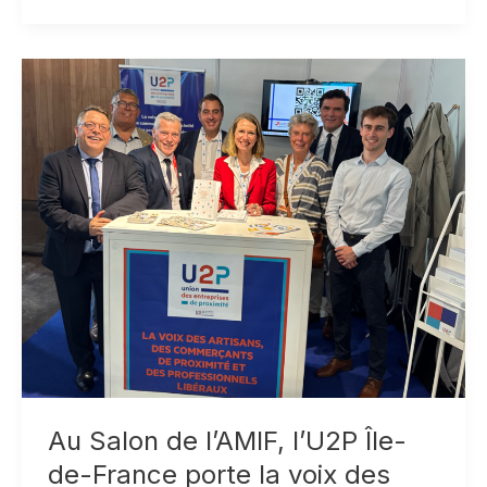
avec
Marie-
Pierre
Rixain,
députée
de
l’Essonne,
députée
de
la
4e
circonscription
de
l’Essonne
Au Salon de l’AMIF, l’U2P Île-
de-France porte la voix des