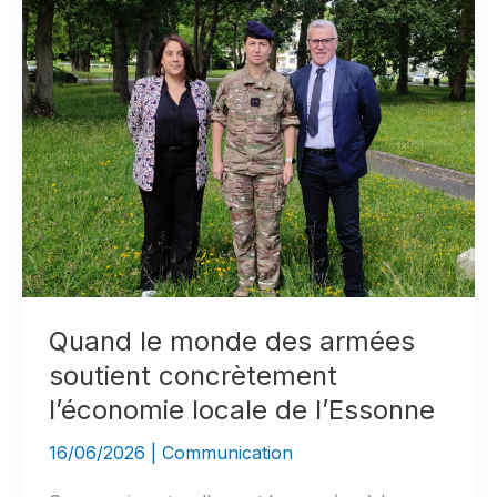
élections
présidentielles
Quand le monde des armées
soutient concrètement
l’économie locale de l’Essonne
16/06/2026
|
Communication