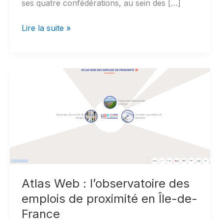
ses quatre confédérations, au sein des […]
Santé
Lire la suite »
au
travail
:
les
ressources
de
l’Assurance
Maladie
à
connaître
pour
Atlas Web : l’observatoire des
votre
emplois de proximité en Île-de-
entreprise
France